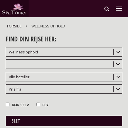
Gå
til
hovedindhold
FORSIDE
>
WELLNESS OPHOLD
FIND DIN REJSE HER:
Wellness ophold
Alle hoteller
Pris fra
KØR SELV
FLY
SLET