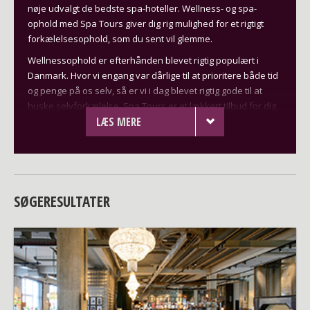
nøje udvalgt de bedste spa-hoteller. Wellness- og spa-
ophold med Spa Tours giver dig rig mulighed for et rigtigt
forkælelsesophold, som du sent vil glemme.
Wellnessophold er efterhånden blevet rigtig populært i
Danmark. Hvor vi engang var dårlige til at prioritere både tid
og penge på os selv, så er vi i dag blevet rigtig gode til at
huske selvforkælelse. Spa Tours er et lækkert tilbud for dig,
LÆS MERE
der vil forkæle din krop med wellness- og
skønhedsbehandlinger. Personalet på de respektive
wellness- og kursteder i Europa har lange og stolte
traditioner i diverse massager og skønhedsbehandlinger.
Spa Tours kender de bedste wellnesssteder i Europa.
Derfor kan vi skræddersy et spa-ophold lige efter dine
SØGERESULTATER
behov for velvære og pleje. Yderligere er Spa Tours også et
seriøst bud på en aktiv ferie med kultur, natur, sport og
herlige udflugtsmål. Sagt med få ord: Spa Tours vil være i
stand til at give næsten alle aldersgrupper en uforglemmelig
oplevelse og skøn velvære.
Wellnessophold på skønne