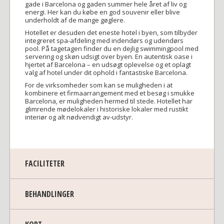
gade i Barcelona og gaden summer hele året af liv og
energi. Her kan du købe en god souvenir eller blive
underholdt af de mange gøglere.
Hotellet er desuden det eneste hotel i byen, som tilbyder
integreret spa-afdeling med indendørs og udendørs
pool. På tagetagen finder du en dejlig swimmingpool med
servering og skøn udsigt over byen. En autentisk oase i
hjertet af Barcelona – en udsøgt oplevelse og et oplagt
valg af hotel under dit ophold i fantastiske Barcelona.
For de virksomheder som kan se muligheden i at
kombinere et firmaarrangement med et besøg i smukke
Barcelona, er muligheden hermed til stede. Hotellet har
glimrende mødelokaler i historiske lokaler med rustikt
interiør og alt nødvendigt av-udstyr.
FACILITETER
BEHANDLINGER