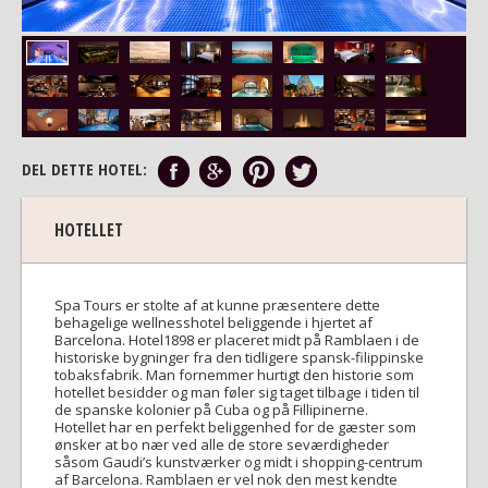
DEL DETTE HOTEL:
HOTELLET
Spa Tours er stolte af at kunne præsentere dette
behagelige wellnesshotel beliggende i hjertet af
Barcelona. Hotel1898 er placeret midt på Ramblaen i de
historiske bygninger fra den tidligere spansk-filippinske
tobaksfabrik. Man fornemmer hurtigt den historie som
hotellet besidder og man føler sig taget tilbage i tiden til
de spanske kolonier på Cuba og på Fillipinerne.
Hotellet har en perfekt beliggenhed for de gæster som
ønsker at bo nær ved alle de store seværdigheder
såsom Gaudi’s kunstværker og midt i shopping-centrum
af Barcelona. Ramblaen er vel nok den mest kendte