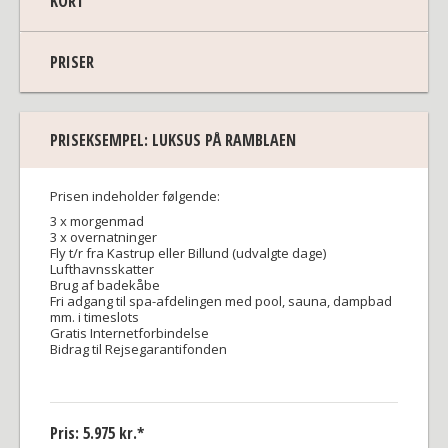
KORT
PRISER
PRISEKSEMPEL: LUKSUS PÅ RAMBLAEN
Prisen indeholder følgende:
3 x morgenmad
3 x overnatninger
Fly t/r fra Kastrup eller Billund (udvalgte dage)
Lufthavnsskatter
Brug af badekåbe
Fri adgang til spa-afdelingen med pool, sauna, dampbad
mm. i timeslots
Gratis Internetforbindelse
Bidrag til Rejsegarantifonden
Pris: 5.975 kr.*