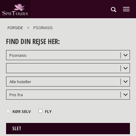
Gå
til
hovedindhold
FORSIDE
>
PSORIASIS
FIND DIN REJSE HER:
Psoriasis
Alle hoteller
Pris fra
KØR SELV
FLY
SLET