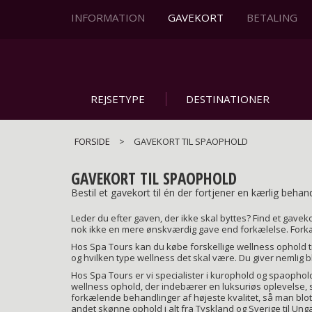
Gå
til
INFORMATION
GAVEKORT
BETALING
hovedindhold
REJSETYPE
DESTINATIONER
FORSIDE
>
GAVEKORT TIL SPAOPHOLD
GAVEKORT TIL SPAOPHOLD
Bestil et gavekort til én der fortjener en kærlig behan
Leder du efter gaven, der ikke skal byttes? Find et gavek
nok ikke en mere ønskværdig gave end forkælelse. Forkæl
Hos Spa Tours kan du købe forskellige wellness ophold 
og hvilken type wellness det skal være. Du giver nemlig b
Hos Spa Tours er vi specialister i kurophold og spaophold,
wellness ophold, der indebærer en luksuriøs oplevelse,
forkælende behandlinger af højeste kvalitet, så man blot 
andet skønne ophold i alt fra Tyskland og Sverige til Unga