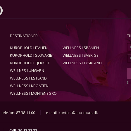
DESTINATIONER
T
KUROPHOLD I ITALIEN
WELLNESS I SPANIEN
KUROPHOLD I SLOVAKIET
WELLNESS I SVERIGE
KUROPHOLD I TJEKKIET
WELLNESS I TYSKLAND
WELLNES I UNGARN
WELLNESS I ESTLAND
Em
WELLNESS I KROATIEN
WELLNESS I MONTENEGRO
telefon: 87 38 11 00
e-mail:
kontakt@spa-tours.dk
CVR: 29 17 22 77