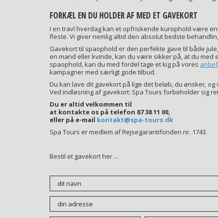
FORKÆL EN DU HOLDER AF MED ET GAVEKORT
I en travl hverdag kan et opfriskende kurophold være en 
fleste. Vi giver nemlig altid den absolut bedste behandlin
Gavekort til spaophold er den perfekte gave til både jule
en mand eller kvinde, kan du være sikker på, at du med et
spaophold, kan du med fordel tage et kig på vores
anbef
kampagner med særligt gode tilbud.
Du kan lave dit gavekort på lige det beløb, du ønsker
,
og v
Ved indløsning af gavekort: Spa Tours forbeholder sig ret 
Du er altid velkommen til
at kontakte os på telefon 87 38 11 00,
eller på e-mail
kontakt@spa-tours.dk
Spa Tours er medlem af Rejsegarantifonden nr. 1743.
Bestil et gavekort her ...