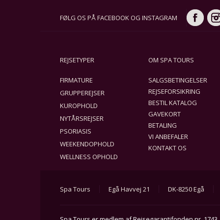
FØLG OS PÅ FACEBOOK OG INSTAGRAM
REJSETYPER
OM SPA TOURS
FIRMATURE
SALGSBETINGELSER
REJSEFORSIKRING
GRUPPEREJSER
BESTIL KATALOG
KUROPHOLD
GAVEKORT
NYTÅRSREJSER
BETALING
PSORIASIS
VI ANBEFALER
WEEKENDOPHOLD
KONTAKT OS
WELLNESS OPHOLD
Spa Tours
Egå Havvej 21
DK-8250 Egå
Spa Tours er medlem af Rejsegarantifonden nr. 1743