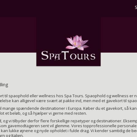
dling
ort til spaophold eller wellness hos Spa Tours. Spaophold og wellness er n
else kan alligevel være svært at pakke ind, men med et gavekort til spao
til mange spændende destinationer i Europa. Køber du et gavekort, så kan
lot et beløb, og så hjælper vi gerne med resten.
 og vi tilbyder derfor flere forskellige rejsetyper og destinationer. Eksem
 som gavemodtageren sent vil glemme. Vores topprofessionelle personale 
kan lukke øjnene og nyde opholdet i fulde drag. Vi kender samtidig de beds
rn og Italien.