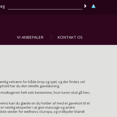
Søg
Søg
VI ANBEFALER
KONTAKT OS
emlig velvære for både krop og sjæl, og der findes vel
phold har du den ideelle gaveløsning.
 modtageren helt selv bestemme, hvor turen skal gå hen,
pelvis kan du glæde en du holder af med et gavekort til et
er nemlig eksperter i at give massage og andre
te steder for wellness i Europa, og vi tilbyder blandt