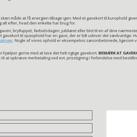
skøn måde at få energien tilbage igen. Med et gavekort til kurophold give
g alt efter, hvad den enkelte har brug for.
gaven, brylluppet, fødselsdagen, jubilæet eller blot til en af dine nærmest
 gavekort til spaophold har en gave, der er lidt udover det sædvanlige. Hvi
alinger
. Nogle af vores ophold er eksempelvis sæsonbetonede, ligesom v
i hjælper gerne med at lave det helt rigtige gavekort.
BEMÆRK AT GAVEKO
til at opkræve merbetaling ved evt. prisstigning i forbindelse med bestillin