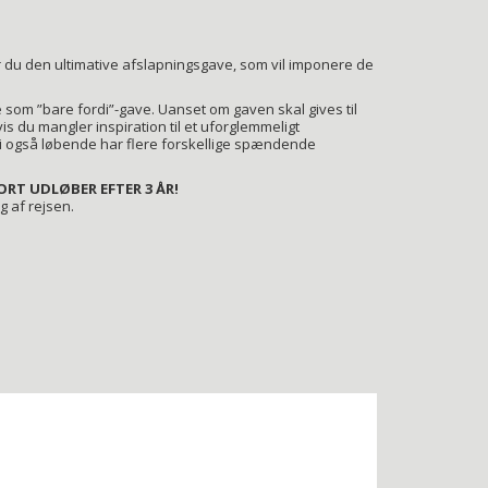
r du den ultimative afslapningsgave, som vil imponere de
e som ”bare fordi”-gave. Uanset om gaven skal gives til
s du mangler inspiration til et uforglemmeligt
i også løbende har flere forskellige spændende
RT UDLØBER EFTER 3 ÅR!
g af rejsen.