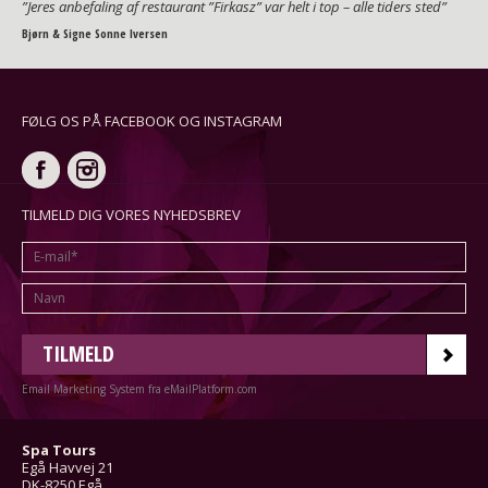
”Jeres anbefaling af restaurant ”Firkasz” var helt i top – alle tiders sted”
Bjørn & Signe Sonne Iversen
FØLG OS PÅ FACEBOOK OG INSTAGRAM
TILMELD DIG VORES NYHEDSBREV
TILMELD
Email Marketing System fra eMailPlatform.com
Spa Tours
Egå Havvej 21
DK-8250 Egå