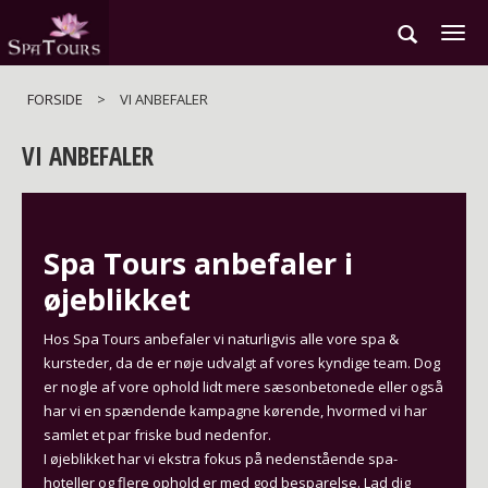
Gå
til
hovedindhold
FORSIDE
>
VI ANBEFALER
VI ANBEFALER
Spa Tours anbefaler i
øjeblikket
Hos Spa Tours anbefaler vi naturligvis alle vore spa &
kursteder, da de er nøje udvalgt af vores kyndige team. Dog
er nogle af vore ophold lidt mere sæsonbetonede eller også
har vi en spændende kampagne kørende, hvormed vi har
samlet et par friske bud nedenfor.
I øjeblikket har vi ekstra fokus på nedenstående spa-
hoteller og flere ophold er med god besparelse. Lad dig