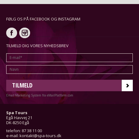
FØLG OS PÅ FACEBOOK OG INSTAGRAM
TILMELD DIG VORES NYHEDSBREV
TILMELD
Email Marketing System fra eMailPlatform.com
Spa Tours
Egå Havvej 21
DK-8250 Egå
telefon: 87 38 11 00
e-mail:
kontakt@spa-tours.dk