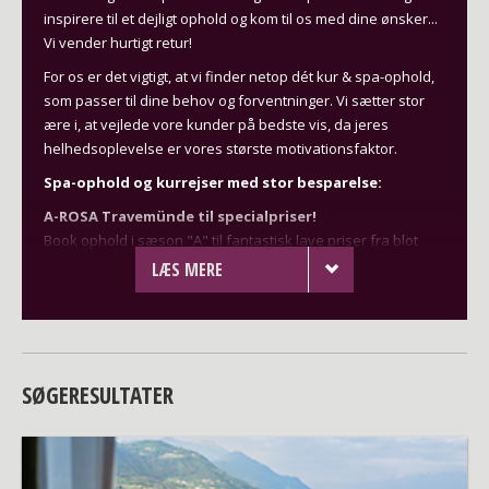
inspirere til et dejligt ophold og kom til os med dine ønsker...
Vi vender hurtigt retur!
For os er det vigtigt, at vi finder netop dét kur & spa-ophold,
som passer til dine behov og forventninger. Vi sætter stor
ære i, at vejlede vore kunder på bedste vis, da jeres
helhedsoplevelse er vores største motivationsfaktor.
Spa-ophold og kurrejser med stor besparelse:
A-ROSA Travemünde til specialpriser!
Book ophold i sæson "A" til fantastisk lave priser fra blot
1.050 kr./person inkl. halvpension.
Se mere her
LÆS MERE
A-ROSA Sylt til specialpriser!
Book ophold i sæson "A" til fantastisk lave priser fra blot
1.170 kr./person inkl. halvpension.
Se mere her
Das James til superpris!
SØGERESULTATER
Book ophold på skønne Das James til den meget lave pris på
blot 3.550 kr./person.
Se mere her