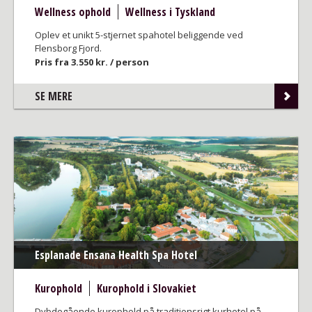
Wellness ophold
Wellness i Tyskland
Oplev et unikt 5-stjernet spahotel beliggende ved
Flensborg Fjord.
Pris fra 3.550 kr. / person
SE MERE
Esplanade Ensana Health Spa Hotel
Kurophold
Kurophold i Slovakiet
Dybdegående kurophold på traditionsrigt kurhotel på