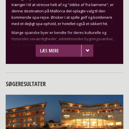
trænger I til at stresse helt af og "stikke af fra børnene", er
denne destination på Mallorca det oplagte valg til den
kommende spa-rejse. Ønsker I at spille golf og kombinere
med et dejligt spa-ophold, er hotellet også et sikkert hit.
Mange spanske byer er kendte for deres kulturelle og
historiske seværdigheder, arkitektoniske bygningsværker,
for at være placeret direkte ved stranden, for deres
LÆS MERE
avenuer og boulevarder eller for shopping, men ingen har
det hele som Barcelona. Den spanske storby, der er
placeret på østkysten, er utrolig populær, da du kan tage på
storbyferie her og samtidig nyde livet på stranden. Her er
mulighed for store kulinariske oplevelser, et livligt natteliv og
SØGERESULTATER
luksuriøs shopping på La Rambla.
Tag på wellness-resort i
Spanien
Hos Spa Tours kan du få masser af wellness, hvis du rejser
til Spanien. Vi tilbyder fx et lækkert ophold på det 5-
stjernede hotel på Mallorca, Pure Salt Port Adriano. Her