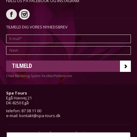
FØLG OS PÅ FACEBOOK OG INSTAGRAM
TILMELD DIG VORES NYHEDSBREV
TILMELD
Email Marketing System fra eMailPlatform.com
Spa Tours
Egå Havvej 21
DK-8250 Egå
telefon: 87 38 11 00
e-mail:
kontakt@spa-tours.dk
Spa Tours er medlem af Rejsegarantifonden nr. 1743