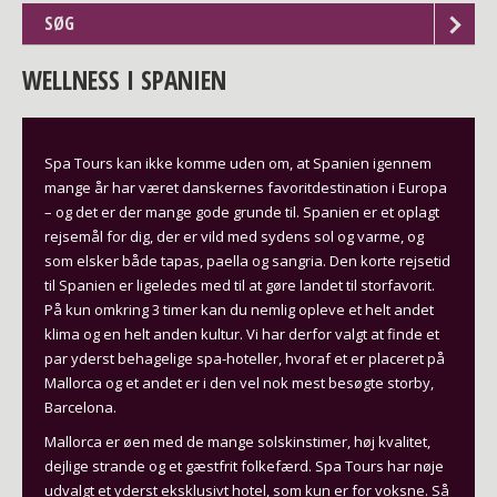
SØG
WELLNESS I SPANIEN
Spa Tours kan ikke komme uden om, at Spanien igennem
mange år har været danskernes favoritdestination i Europa
– og det er der mange gode grunde til. Spanien er et oplagt
rejsemål for dig, der er vild med sydens sol og varme, og
som elsker både tapas, paella og sangria. Den korte rejsetid
til Spanien er ligeledes med til at gøre landet til storfavorit.
På kun omkring 3 timer kan du nemlig opleve et helt andet
klima og en helt anden kultur. Vi har derfor valgt at finde et
par yderst behagelige spa-hoteller, hvoraf et er placeret på
Mallorca og et andet er i den vel nok mest besøgte storby,
Barcelona.
Mallorca er øen med de mange solskinstimer, høj kvalitet,
dejlige strande og et gæstfrit folkefærd. Spa Tours har nøje
udvalgt et yderst eksklusivt hotel, som kun er for voksne. Så