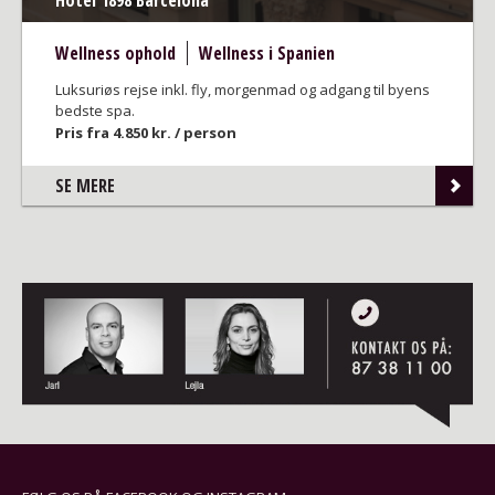
os af flere forskellige flyselskaber såsom SAS, Norwegian
og Vueling. Spa Tours skræddersyr rejsen ud fra dine
Wellness ophold
Wellness i Spanien
ønsker omkring varighed og afrejsedato.
Luksuriøs rejse inkl. fly, morgenmad og adgang til byens
bedste spa.
Pris fra 4.850 kr. / person
SE MERE