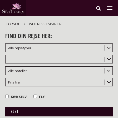
Gå
til
hovedindhold
FORSIDE
>
WELLNESS I SPANIEN
FIND DIN REJSE HER:
Alle rejsetyper
Alle hoteller
Pris fra
KØR SELV
FLY
SLET